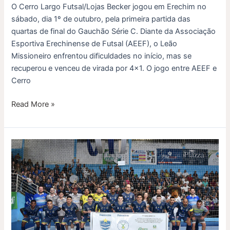
O Cerro Largo Futsal/Lojas Becker jogou em Erechim no
sábado, dia 1º de outubro, pela primeira partida das
quartas de final do Gauchão Série C. Diante da Associação
Esportiva Erechinense de Futsal (AEEF), o Leão
Missioneiro enfrentou dificuldades no início, mas se
recuperou e venceu de virada por 4×1. O jogo entre AEEF e
Cerro
Read More »
Cerro
Largo
Futsal
joga
pelas
quartas
de