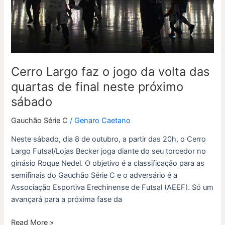
da
volta
das
quartas
de
final
Cerro Largo faz o jogo da volta das
neste
quartas de final neste próximo
próximo
sábado
sábado
Gauchão Série C
/
Genaro Caetano
Neste sábado, dia 8 de outubro, a partir das 20h, o Cerro
Largo Futsal/Lojas Becker joga diante do seu torcedor no
ginásio Roque Nedel. O objetivo é a classificação para as
semifinais do Gauchão Série C e o adversário é a
Associação Esportiva Erechinense de Futsal (AEEF). Só um
avançará para a próxima fase da
Read More »