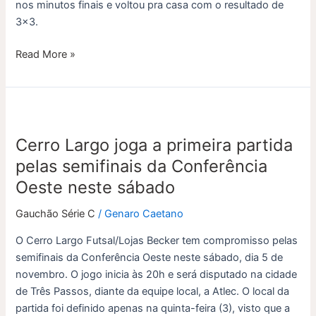
nos minutos finais e voltou pra casa com o resultado de
semifinais
3×3.
Read More »
Cerro
Largo
Cerro Largo joga a primeira partida
joga
a
pelas semifinais da Conferência
primeira
Oeste neste sábado
partida
pelas
Gauchão Série C
/
Genaro Caetano
semifinais
O Cerro Largo Futsal/Lojas Becker tem compromisso pelas
da
semifinais da Conferência Oeste neste sábado, dia 5 de
Conferência
novembro. O jogo inicia às 20h e será disputado na cidade
Oeste
de Três Passos, diante da equipe local, a Atlec. O local da
neste
partida foi definido apenas na quinta-feira (3), visto que a
sábado