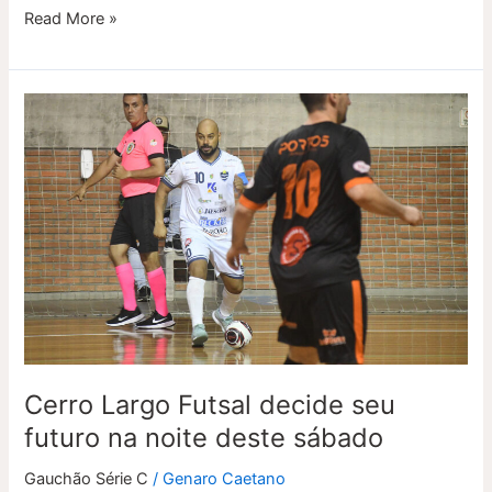
Read More »
Cerro
Largo
Futsal
decide
seu
futuro
na
noite
deste
sábado
Cerro Largo Futsal decide seu
futuro na noite deste sábado
Gauchão Série C
/
Genaro Caetano