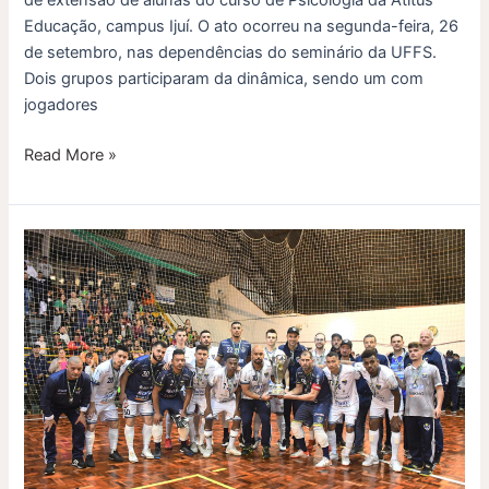
Educação, campus Ijuí. O ato ocorreu na segunda-feira, 26
de setembro, nas dependências do seminário da UFFS.
Dois grupos participaram da dinâmica, sendo um com
jogadores
Read More »
Cerro
Largo
é
vice-
campeão
da
Taça
de
Inverno