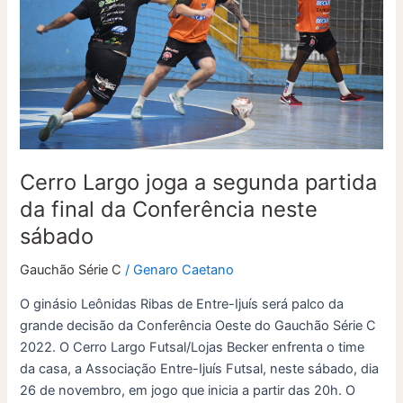
a
segunda
partida
da
final
da
Conferência
neste
Cerro Largo joga a segunda partida
sábado
da final da Conferência neste
sábado
Gauchão Série C
/
Genaro Caetano
O ginásio Leônidas Ribas de Entre-Ijuís será palco da
grande decisão da Conferência Oeste do Gauchão Série C
2022. O Cerro Largo Futsal/Lojas Becker enfrenta o time
da casa, a Associação Entre-Ijuís Futsal, neste sábado, dia
26 de novembro, em jogo que inicia a partir das 20h. O