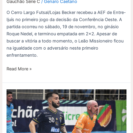
Gauchão Série C
/
Genaro Caetano
O Cerro Largo Futsal/Lojas Becker recebeu a AEF de Entre-
Ijuís no primeiro jogo da decisão da Conferência Oeste. A
partida ocorreu no sábado, 19 de novembro, no ginásio
Roque Nedel, e terminou empatada em 2×2. Apesar de
buscar a vitória a todo momento, o Leão Missioneiro ficou
na igualdade com o adversário neste primeiro
enfrentamento.
Read More »
Decisão
da
Conferência
Oeste
começa
neste