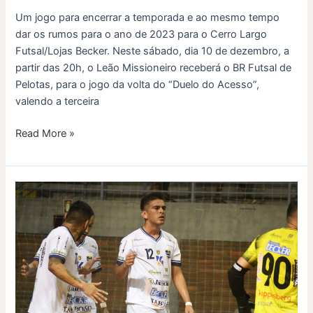
Um jogo para encerrar a temporada e ao mesmo tempo
dar os rumos para o ano de 2023 para o Cerro Largo
Futsal/Lojas Becker. Neste sábado, dia 10 de dezembro, a
partir das 20h, o Leão Missioneiro receberá o BR Futsal de
Pelotas, para o jogo da volta do “Duelo do Acesso”,
valendo a terceira
Read More »
Cerro
larga
na
frente
pela
vaga
no
Gauchão