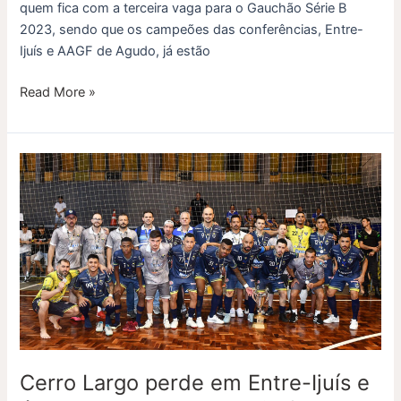
quem fica com a terceira vaga para o Gauchão Série B
2023, sendo que os campeões das conferências, Entre-
Ijuís e AAGF de Agudo, já estão
Read More »
Cerro
Largo
perde
em
Entre-
Ijuís
e
é
vice-
campeão
Cerro Largo perde em Entre-Ijuís e
da
Conferência