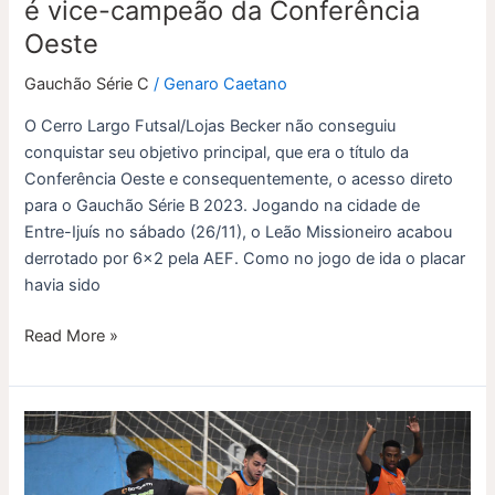
é vice-campeão da Conferência
Oeste
Oeste
Gauchão Série C
/
Genaro Caetano
O Cerro Largo Futsal/Lojas Becker não conseguiu
conquistar seu objetivo principal, que era o título da
Conferência Oeste e consequentemente, o acesso direto
para o Gauchão Série B 2023. Jogando na cidade de
Entre-Ijuís no sábado (26/11), o Leão Missioneiro acabou
derrotado por 6×2 pela AEF. Como no jogo de ida o placar
havia sido
Read More »
Cerro
Largo
joga