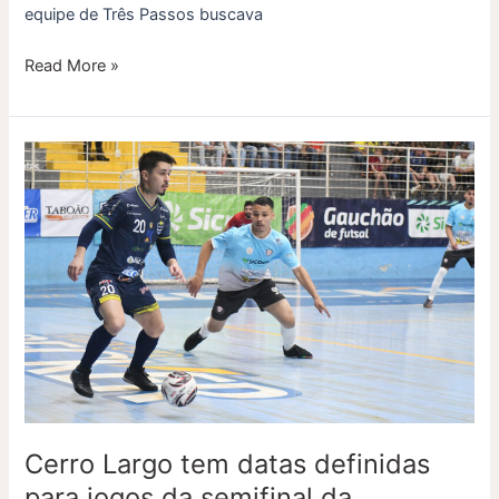
equipe de Três Passos buscava
Read More »
Cerro
Largo
tem
datas
definidas
para
jogos
da
semifinal
da
Conferência
Oeste
Cerro Largo tem datas definidas
para jogos da semifinal da