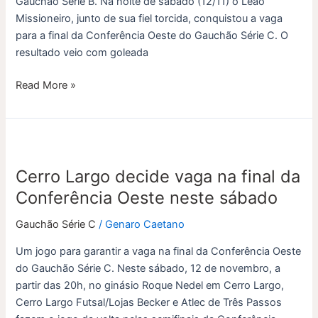
Gauchão Série B. Na noite de sábado (12/11) o Leão
Missioneiro, junto de sua fiel torcida, conquistou a vaga
para a final da Conferência Oeste do Gauchão Série C. O
resultado veio com goleada
Read More »
Cerro
Largo
Cerro Largo decide vaga na final da
decide
vaga
Conferência Oeste neste sábado
na
Gauchão Série C
/
Genaro Caetano
final
da
Um jogo para garantir a vaga na final da Conferência Oeste
Conferência
do Gauchão Série C. Neste sábado, 12 de novembro, a
Oeste
partir das 20h, no ginásio Roque Nedel em Cerro Largo,
neste
Cerro Largo Futsal/Lojas Becker e Atlec de Três Passos
sábado