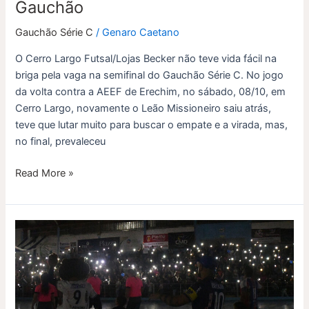
Gauchão
Cerro
Largo
Gauchão Série C
/
Genaro Caetano
está
O Cerro Largo Futsal/Lojas Becker não teve vida fácil na
na
briga pela vaga na semifinal do Gauchão Série C. No jogo
semifinal
da volta contra a AEEF de Erechim, no sábado, 08/10, em
do
Cerro Largo, novamente o Leão Missioneiro saiu atrás,
Gauchão
teve que lutar muito para buscar o empate e a virada, mas,
no final, prevaleceu
Read More »
Cerro
Largo
faz
o
jogo