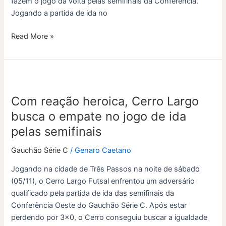
fazem o jogo da volta pelas semifinais da Conferência.
Jogando a partida de ida no
Read More »
Com
reação
Com reação heroica, Cerro Largo
heroica,
Cerro
busca o empate no jogo de ida
Largo
pelas semifinais
busca
o
Gauchão Série C
/
Genaro Caetano
empate
Jogando na cidade de Três Passos na noite de sábado
no
(05/11), o Cerro Largo Futsal enfrentou um adversário
jogo
qualificado pela partida de ida das semifinais da
de
Conferência Oeste do Gauchão Série C. Após estar
ida
perdendo por 3×0, o Cerro conseguiu buscar a igualdade
pelas