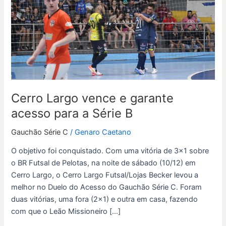
e
garante
acesso
para
a
Série
B
Cerro Largo vence e garante
acesso para a Série B
Gauchão Série C
/
Genaro Caetano
O objetivo foi conquistado. Com uma vitória de 3×1 sobre
o BR Futsal de Pelotas, na noite de sábado (10/12) em
Cerro Largo, o Cerro Largo Futsal/Lojas Becker levou a
melhor no Duelo do Acesso do Gauchão Série C. Foram
duas vitórias, uma fora (2×1) e outra em casa, fazendo
com que o Leão Missioneiro […]