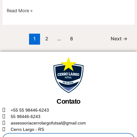
Read More »
1
2
…
8
Next
→
Contato
+55 55 98446-6243
55 98446-6243
assessoriacerrolargofutsal@gmail.com
Cerro Largo - RS