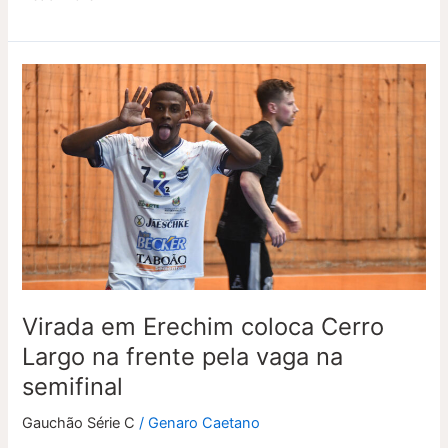
Virada
em
Erechim
coloca
Cerro
Largo
na
frente
pela
vaga
na
Virada em Erechim coloca Cerro
semifinal
Largo na frente pela vaga na
semifinal
Gauchão Série C
/
Genaro Caetano