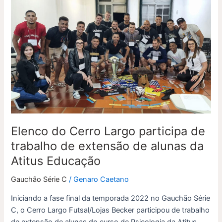
Elenco
do
Cerro
Largo
participa
de
trabalho
de
extensão
de
alunas
Elenco do Cerro Largo participa de
da
trabalho de extensão de alunas da
Atitus
Atitus Educação
Educação
Gauchão Série C
/
Genaro Caetano
Iniciando a fase final da temporada 2022 no Gauchão Série
C, o Cerro Largo Futsal/Lojas Becker participou de trabalho
de extensão de alunas do curso de Psicologia da Atitus