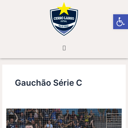
Skip
Post
to
pagination
Open
content
Menu
Gauchão Série C
Cerro
Largo
vence