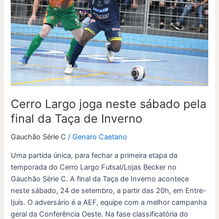
neste
sábado
pela
final
da
Taça
de
Inverno
Cerro Largo joga neste sábado pela
final da Taça de Inverno
Gauchão Série C
/
Genaro Caetano
Uma partida única, para fechar a primeira etapa da
temporada do Cerro Largo Futsal/Lojas Becker no
Gauchão Série C. A final da Taça de Inverno acontece
neste sábado, 24 de setembro, a partir das 20h, em Entre-
Ijuís. O adversário é a AEF, equipe com a melhor campanha
geral da Conferência Oeste. Na fase classificatória do