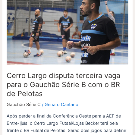
Largo
disputa
terceira
vaga
para
o
Gauchão
Série
B
com
Cerro Largo disputa terceira vaga
o
BR
para o Gauchão Série B com o BR
de
de Pelotas
Pelotas
Gauchão Série C
/
Genaro Caetano
Após perder a final da Conferência Oeste para a AEF de
Entre-Ijuís, o Cerro Largo Futsal/Lojas Becker terá pela
frente o BR Futsal de Pelotas. Serão dois jogos para definir