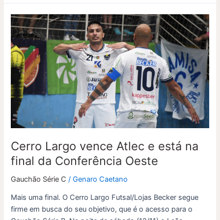
Cerro
Largo
vence
Atlec
e
está
na
final
da
Conferência
Oeste
Cerro Largo vence Atlec e está na
final da Conferência Oeste
Gauchão Série C
/
Genaro Caetano
Mais uma final. O Cerro Largo Futsal/Lojas Becker segue
firme em busca do seu objetivo, que é o acesso para o