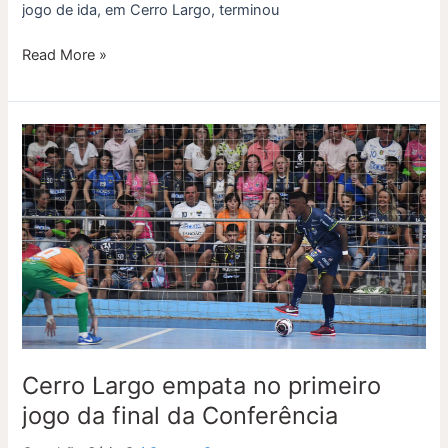
jogo de ida, em Cerro Largo, terminou
Read More »
Cerro
Largo
empata
no
primeiro
jogo
da
final
da
Conferência
Cerro Largo empata no primeiro
jogo da final da Conferência