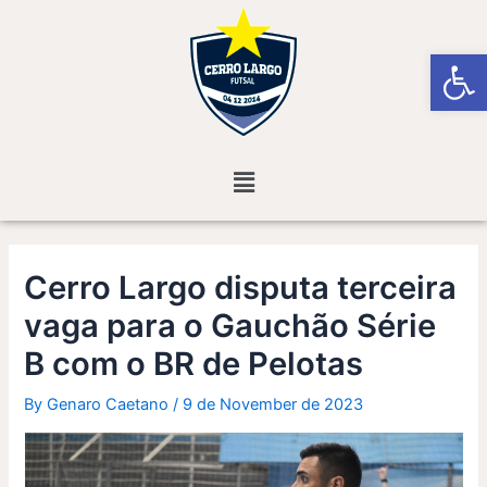
Skip
Post
to
navigation
Open
content
Menu
Cerro Largo disputa terceira
vaga para o Gauchão Série
B com o BR de Pelotas
By
Genaro Caetano
/
9 de November de 2023