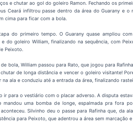
aços e chutar ao gol do goleiro Ramon. Fechando os prime
us Ceará infiltrou passe dentro da área do Guarany e o 
m cima para ficar com a bola.
apa do primeiro tempo. O Guarany quase ampliou com C
 do goleiro William, finalizando na sequência, com Peixo
de Peixoto.
a de bola, William passou para Rato, que jogou para Rafinh
chutar de longa distância e vencer o goleiro visitante! Po
a ala e conduziu até a entrada da área, finalizando raste
o ir para o vestiário com o placar adverso. A disputa esta
 e mandou uma bomba de longe, espalmada pra fora por
a aconteceu. Silvinho deu o passe para Rafinha que, da a
stência para Peixoto, que adentrou a área sem marcação e