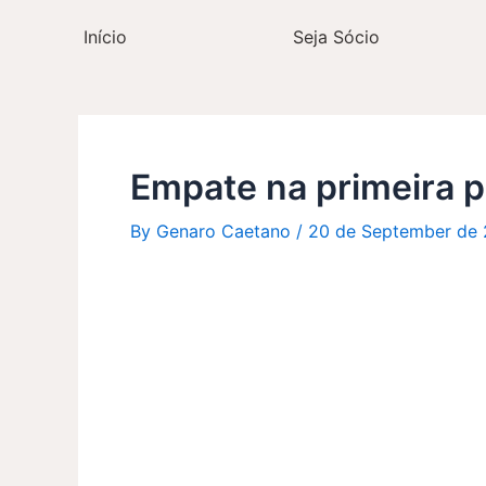
Skip
Post
Início
Seja Sócio
to
navigation
content
Empate na primeira 
By
Genaro Caetano
/
20 de September de