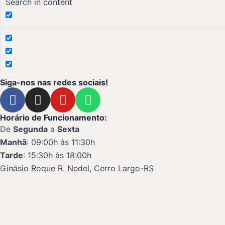
Search in content
Siga-nos nas redes sociais!
F
I
Y
W
a
n
o
h
c
s
u
a
Horário de Funcionamento:
e
t
t
t
De
Segunda
a
Sexta
b
a
u
s
Manhã
: 09:00h às 11:30h
o
g
b
a
Tarde
: 15:30h às 18:00h
o
r
e
p
Ginásio Roque R. Nedel, Cerro Largo-RS
k
a
p
m
Skip to content
Open
toolbar
Ferramenta de Acessibilidade