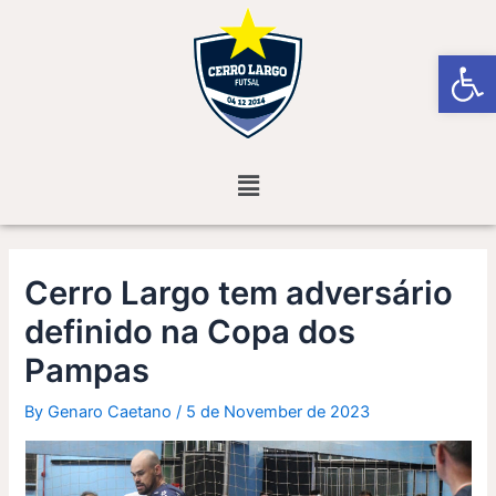
Skip
Post
to
navigation
Open
content
Menu
Cerro Largo tem adversário
definido na Copa dos
Pampas
By
Genaro Caetano
/
5 de November de 2023