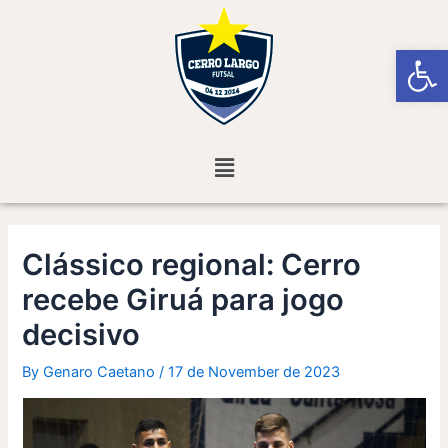
Skip
Post
to
navigation
Open
content
Menu
Clássico regional: Cerro
recebe Giruá para jogo
decisivo
By
Genaro Caetano
/
17 de November de 2023