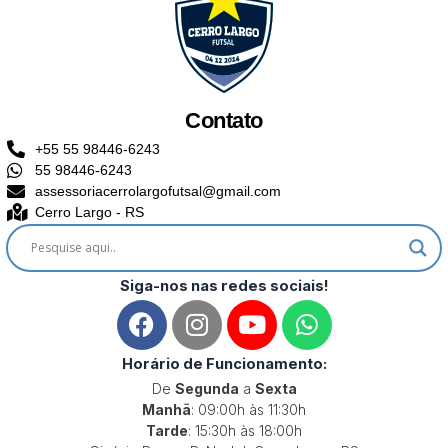
Contato
+55 55 98446-6243
55 98446-6243
assessoriacerrolargofutsal@gmail.com
Cerro Largo - RS
Siga-nos nas redes sociais!
F
I
Y
W
a
n
o
h
c
s
u
a
Horário de Funcionamento:
e
t
t
t
De
Segunda
a
Sexta
b
a
u
s
Manhã
: 09:00h às 11:30h
o
g
b
a
Tarde
: 15:30h às 18:00h