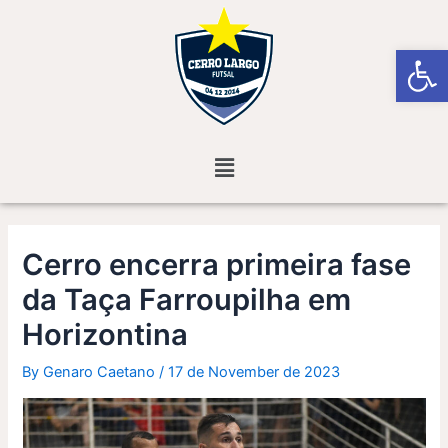
Skip
Post
to
navigation
Open
content
Menu
Cerro encerra primeira fase
da Taça Farroupilha em
Horizontina
By
Genaro Caetano
/
17 de November de 2023