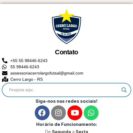
Contato
+55 55 98446-6243
55 98446-6243
assessoriacerrolargofutsal@gmail.com
Cerro Largo - RS
Siga-nos nas redes sociais!
F
I
Y
W
a
n
o
h
c
s
u
a
Horário de Funcionamento:
e
t
t
t
De
Segunda
a
Sexta