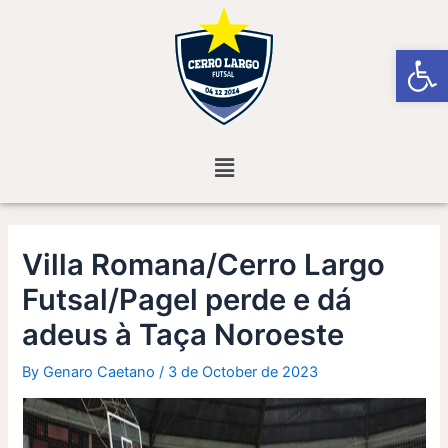
Skip
Post
to
navigation
Open
content
Menu
Villa Romana/Cerro Largo
Futsal/Pagel perde e dá
adeus à Taça Noroeste
By
Genaro Caetano
/
3 de October de 2023