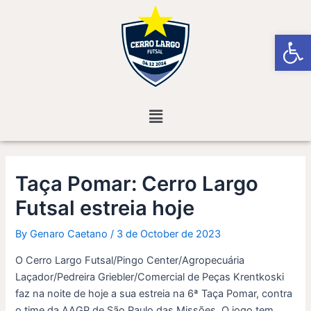
Skip
Post
to
navigation
Open
content
Menu
Taça Pomar: Cerro Largo
Futsal estreia hoje
By
Genaro Caetano
/
3 de October de 2023
O Cerro Largo Futsal/Pingo Center/Agropecuária
Laçador/Pedreira Griebler/Comercial de Peças Krentkoski
faz na noite de hoje a sua estreia na 6ª Taça Pomar, contra
o time da AAGP de São Paulo das Missões. O jogo tem