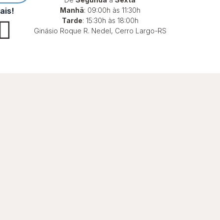
ais!
Manhã
: 09:00h às 11:30h
W
Tarde
: 15:30h às 18:00h
Ginásio Roque R. Nedel, Cerro Largo-RS
h
a
t
s
a
p
p