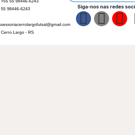
+55 55 98446-6243
Siga-nos nas redes soci
55 98446-6243
F
I
Y
ssessoriacerrolargofutsal@gmail.com
a
n
o
Cerro Largo - RS
c
s
u
e
t
t
b
a
u
o
g
b
o
r
e
k
a