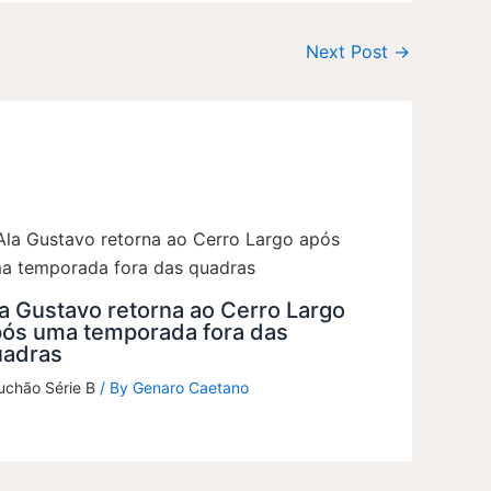
Next Post
→
a Gustavo retorna ao Cerro Largo
pós uma temporada fora das
uadras
uchão Série B
/ By
Genaro Caetano