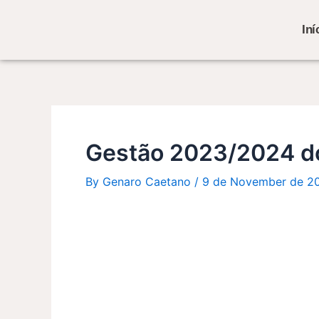
Skip
Post
to
navigation
Iní
content
Gestão 2023/2024 do 
By
Genaro Caetano
/
9 de November de 2