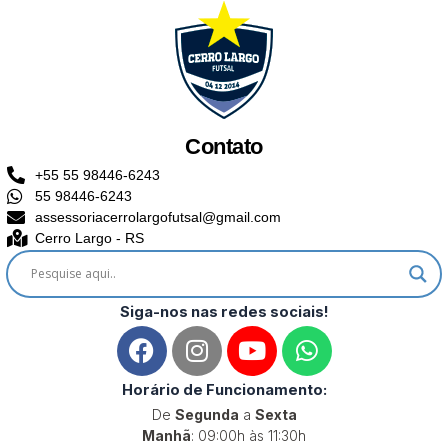
Contato
+55 55 98446-6243
55 98446-6243
assessoriacerrolargofutsal@gmail.com
Cerro Largo - RS
Siga-nos nas redes sociais!
F
I
Y
W
a
n
o
h
c
s
u
a
Horário de Funcionamento:
e
t
t
t
De
Segunda
a
Sexta
b
a
u
s
Manhã
: 09:00h às 11:30h