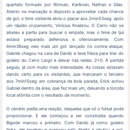
quarteto formado por Rômulo, Karlinski, Nathan e Silas.
Atento na marcação e disposto a aproveitar cada chance
de gol, o time visitante abriu o placar aos 2min53seg: após
um rápido cruzamento, Vinícius finalizou. O Cerro não se
abateu e partiu para buscar o empate, mas o time de Ijuí
estava preparado defensiva e ofensivamente. Com
6min36seg veio mais um gol: lançado no contra-ataque,
Gabriel chegou na cara de Danilo e teve frieza para tirar do
goleiro do Cerro Largo e deixar nas redes: 2×0. A partida
seguiu, já com muito mais intensidade. As coisas estavam
dando certo para os visitantes, que marcaram o terceiro
aos 7min15seg: em cobrança de bola parada, Erick achou
Gabriel dentro da área, que fez mais um, deixando a torcida
local atônita com o resultado de momento.
O cenário pedia uma reação, daquelas que só o futsal pode
proporcionar. E ela começou a ser construída quando
Bigode marcou o primeiro. Com Danilo já como goleiro
linha, ele recebeu e avançou pela direita e chutou a gol,