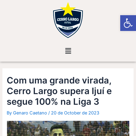
Skip
Post
to
navigation
Open
content
Menu
Com uma grande virada,
Cerro Largo supera Ijuí e
segue 100% na Liga 3
By
Genaro Caetano
/
20 de October de 2023