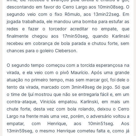
descontando em favor do Cerro Largo aos 10min08seg. O
segundo veio com o fixo Rômulo, aos 13min22seg. Em
jogada trabalhada, ele mandou uma bomba para estufar as
redes e fazer o torcedor acreditar no empate, que
finalmente chegou aos 17min50seg, quando Karlinski
recebeu em cobrança de bola parada e chutou forte, sem
chances para o goleiro Cleberson.
O segundo tempo começou com a torcida esperançosa na
virada, e ela veio com o pivô Maurício. Após uma grande
atuação no primeiro tempo, mas sem marcar gol, foi dele o
tento da virada, marcado com 3min49seg de jogo. Só que
o time de Ijuí mostrou que não se entregaria fácil e, em um
contra-ataque, Viniciús empatou. Karlinski, em mais um
chute forte, desta vez com bola rolando, deixou o Cerro
Largo na frente mais uma vez, porém, o adversário voltou a
empatar, com Henrique, aos 10min51seg. Aos
13min59seg, o mesmo Henrique cometeu falta e, como já