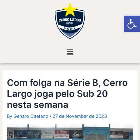
Skip
Post
to
navigation
Open
content
Menu
Com folga na Série B, Cerro
Largo joga pelo Sub 20
nesta semana
By
Genaro Caetano
/
27 de November de 2023