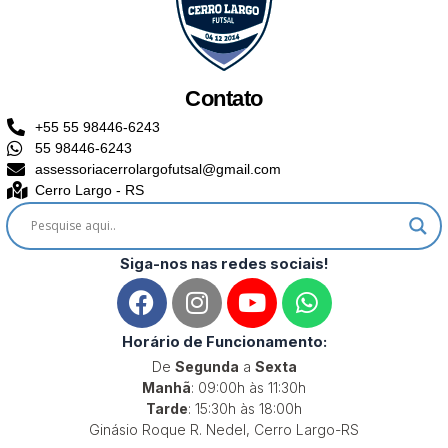
Contato
+55 55 98446-6243
55 98446-6243
assessoriacerrolargofutsal@gmail.com
Cerro Largo - RS
Siga-nos nas redes sociais!
F
I
Y
W
a
n
o
h
c
s
u
a
Horário de Funcionamento:
e
t
t
t
De
Segunda
a
Sexta
b
a
u
s
Manhã
: 09:00h às 11:30h
o
g
b
a
Tarde
: 15:30h às 18:00h
Ginásio Roque R. Nedel, Cerro Largo-RS
o
r
e
p