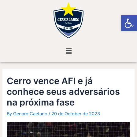
Skip
Post
to
navigation
Open
content
Menu
Cerro vence AFI e já
conhece seus adversários
na próxima fase
By
Genaro Caetano
/
20 de October de 2023