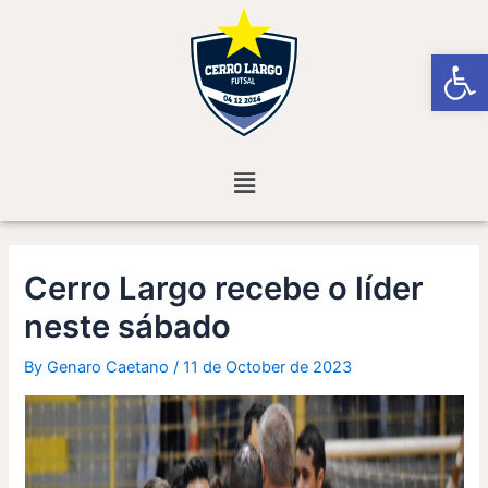
Skip
Post
to
navigation
Open
content
Menu
Cerro Largo recebe o líder
neste sábado
By
Genaro Caetano
/
11 de October de 2023