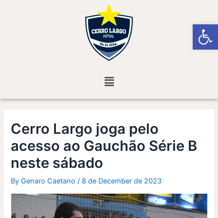
Skip
Post
to
navigation
Open
content
Menu
Cerro Largo joga pelo
acesso ao Gauchão Série B
neste sábado
By
Genaro Caetano
/
8 de December de 2023