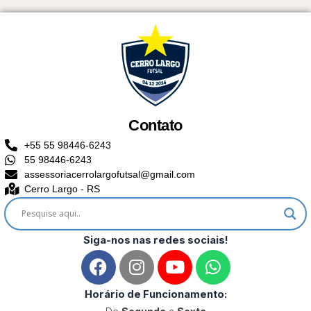
Contato
+55 55 98446-6243
55 98446-6243
assessoriacerrolargofutsal@gmail.com
Cerro Largo - RS
Siga-nos nas redes sociais!
F
I
Y
W
a
n
o
h
c
s
u
a
Horário de Funcionamento:
e
t
t
t