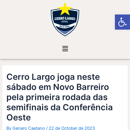
Skip
Post
to
navigation
Open
content
Menu
Cerro Largo joga neste
sábado em Novo Barreiro
pela primeira rodada das
semifinais da Conferência
Oeste
By
Genaro Caetano
/
22 de October de 2023