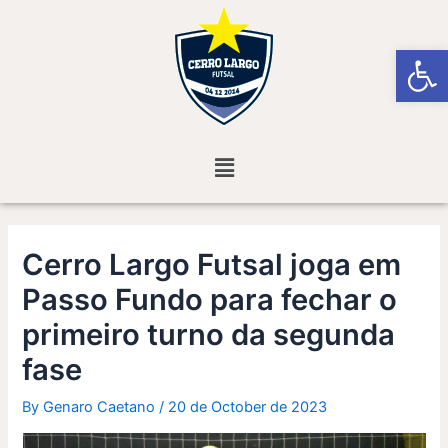
Skip
Post
to
navigation
Open
content
Menu
Cerro Largo Futsal joga em
Passo Fundo para fechar o
primeiro turno da segunda
fase
By
Genaro Caetano
/
20 de October de 2023