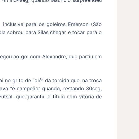
os 4min34seg, quando Maurício surpreendeu
inclusive para os goleiros Emerson (São
ola sobrou para Silas chegar e tocar para o
hegou ao gol com Alexandre, que partiu em
 no grito de “olé” da torcida que, na troca
itava “é campeão” quando, restando 30seg,
sal, que garantiu o título com vitória de