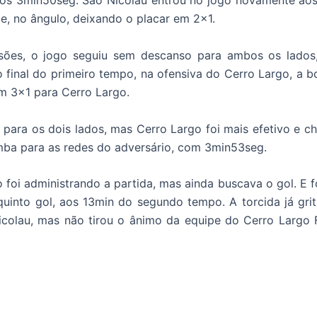
 aos 3min50seg. São Nicolau entrou no jogo novamente a
e, no ângulo, deixando o placar em 2×1.
es, o jogo seguiu sem descanso para ambos os lados, 
o final do primeiro tempo, na ofensiva do Cerro Largo, a b
em 3×1 para Cerro Largo.
para os dois lados, mas Cerro Largo foi mais efetivo e c
omba para as redes do adversário, com 3min53seg.
foi administrando a partida, mas ainda buscava o gol. E foi
quinto gol, aos 13min do segundo tempo. A torcida já gr
olau, mas não tirou o ânimo da equipe do Cerro Largo Fut