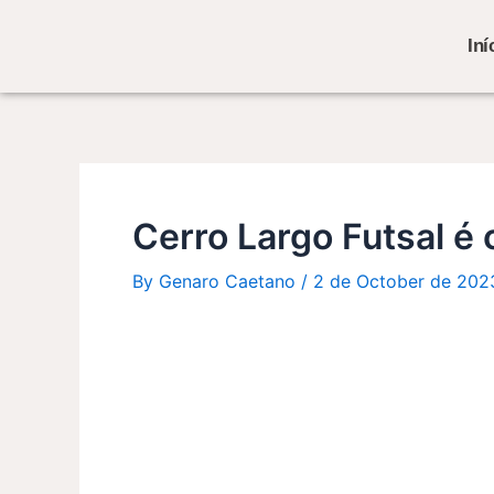
Skip
Post
to
navigation
Iní
content
Cerro Largo Futsal 
By
Genaro Caetano
/
2 de October de 202