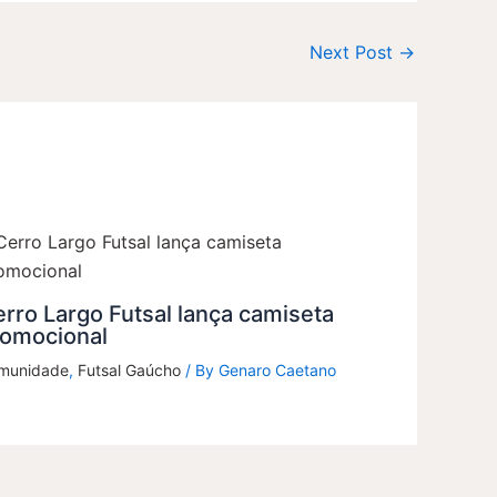
Next Post
→
rro Largo Futsal lança camiseta
romocional
munidade
,
Futsal Gaúcho
/ By
Genaro Caetano