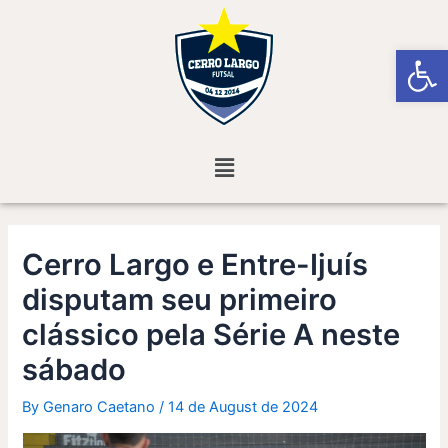
Skip
Post
to
navigation
Open
content
Menu
Cerro Largo e Entre-Ijuís
disputam seu primeiro
clássico pela Série A neste
sábado
By
Genaro Caetano
/
14 de August de 2024