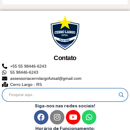
Contato
+55 55 98446-6243
55 98446-6243
assessoriacerrolargofutsal@gmail.com
Cerro Largo - RS
Siga-nos nas redes sociais!
F
I
Y
W
a
n
o
h
c
s
u
a
Horário de Funcionamento: