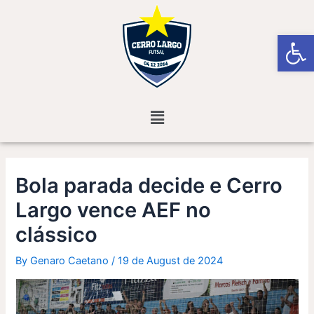
Skip
Post
to
navigation
Open
content
Menu
Bola parada decide e Cerro
Largo vence AEF no
clássico
By
Genaro Caetano
/
19 de August de 2024