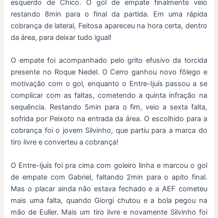
esquerdo de Chico. O gol de empate finalmente veio
restando 8min para o final da partida. Em uma rápida
cobrança de lateral, Feitosa apareceu na hora certa, dentro
da área, para deixar tudo igual!
O empate foi acompanhado pelo grito efusivo da torcida
presente no Roque Nedel. O Cerro ganhou novo fôlego e
motivação com o gol, enquanto o Entre-Ijuís passou a se
complicar com as faltas, cometendo a quinta infração na
sequência. Restando 5min para o fim, veio a sexta falta,
sofrida por Peixoto na entrada da área. O escolhido para a
cobrança foi o jovem Silvinho, que partiu para a marca do
tiro livre e converteu a cobrança!
O Entre-Ijuís foi pra cima com goleiro linha e marcou o gol
de empate com Gabriel, faltando 2min para o apito final.
Mas o placar ainda não estava fechado e a AEF cometeu
mais uma falta, quando Giorgi chutou e a bola pegou na
mão de Euller. Mais um tiro livre e novamente Silvinho foi