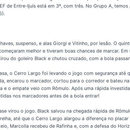
AEF de Entre-Ijuís está em 3º, com três. No Grupo A, temo
(5).
aves, suspenso, e alas Giorgi e Vitinho, por lesão. O quinte
 começaram melhor e tiveram boas chances de marcar. Em
tirou do goleiro Black e chutou cruzado, com a bola passa
a, o Cerro Largo foi levando o jogo com segurança até qu
a, encarou o marcador, cortou para o corredor e bateu na 
ata e o empate veio com Rômulo. Após uma rápida investida
tidas nos marcadores antes de a bola entrar!
ase virou o jogo. Black salvou na chegada rápida de Rômul
elha, até que o Cerro Largo alargou a diferença no placar
io, Marcolla recebeu de Rafinha e, com a defesa do Horiz