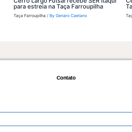
Cerro Largo Futsal recebe SER Itaqui
Ce
para estreia na Taça Farroupilha
Ta
Taça Farroupilha
/ By
Genaro Caetano
Taç
Contato