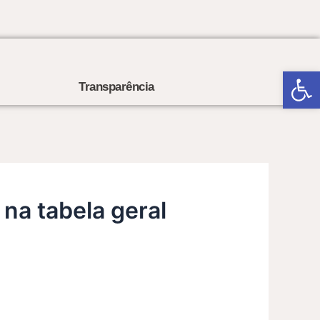
Open
Transparência
 na tabela geral