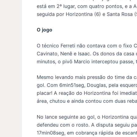
está em 2º lugar, com quatro pontos, e a 
seguida por Horizontina (6) e Santa Rosa 
O jogo
O técnico Ferreti não contava com o fixo Ch
Cavinato, Nenê e Isaac. Os donos da casa
minutos, o pivô Marcio interceptou passe, 
Mesmo levando mais pressão do time da cas
gol. Com 6min51seg, Douglas, pela esquerd
placar! A reação do Horizontina foi imedi
área, chutou e ainda contou com duas reba
No lance seguinte ao gol, o Horizontina qu
defendeu com o rosto. A disputa seguiu par
17min08seg, em cobrança rápida de escante