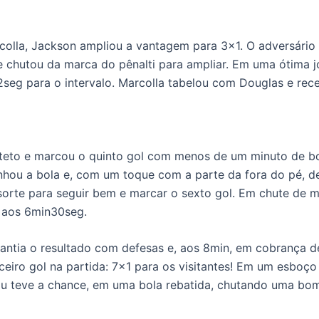
olla, Jackson ampliou a vantagem para 3×1. O adversário 
e chutou da marca do pênalti para ampliar. Em uma ótima 
12seg para o intervalo. Marcolla tabelou com Douglas e re
teto e marcou o quinto gol com menos de um minuto de bol
ou a bola e, com um toque com a parte da fora do pé, de
orte para seguir bem e marcar o sexto gol. Em chute de m
, aos 6min30seg.
antia o resultado com defesas e, aos 8min, em cobrança de
ceiro gol na partida: 7×1 para os visitantes! Em um esboç
du teve a chance, em uma bola rebatida, chutando uma bom