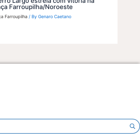
rro Largo estreia com vitória na
ça Farroupilha/Noroeste
a Farroupilha
/ By
Genaro Caetano