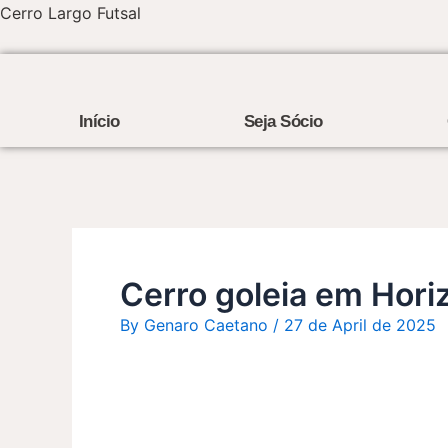
Skip
Post
Cerro Largo Futsal
to
navigation
content
Início
Seja Sócio
Cerro goleia em Horiz
By
Genaro Caetano
/
27 de April de 2025