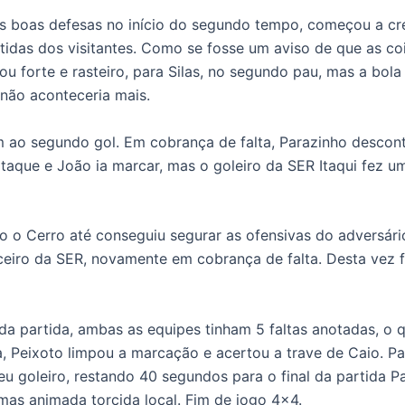
uas boas defesas no início do segundo tempo, começou a cr
stidas dos visitantes. Como se fosse um aviso de que as c
ou forte e rasteiro, para Silas, no segundo pau, mas a bola
 não aconteceria mais.
ao segundo gol. Em cobrança de falta, Parazinho descont
taque e João ia marcar, mas o goleiro da SER Itaqui fez u
.
o Cerro até conseguiu segurar as ofensivas do adversári
ceiro da SER, novamente em cobrança de falta. Desta vez 
da partida, ambas as equipes tinham 5 faltas anotadas, o 
a, Peixoto limpou a marcação e acertou a trave de Caio. P
seu goleiro, restando 40 segundos para o final da partida
 mas animada torcida local. Fim de jogo 4×4.