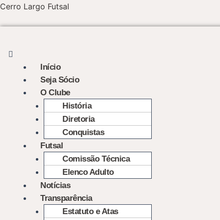
Skip
Menu
Post
Cerro Largo Futsal
to
navigation
content
Início
Seja Sócio
O Clube
História
Diretoria
Conquistas
Futsal
Comissão Técnica
Elenco Adulto
Notícias
Transparência
Estatuto e Atas