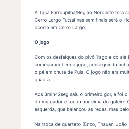
A Taça Farroupilha/Região Noroeste terá s
Cerro Largo Futsal nas semifinais será o Ho
ocorre em Cerro Largo.
O jogo
Com os desfalques do pivô Yago e do ala De
começaram bem o jogo, conseguindo achar 
o pé em chute de Puia. O jogo não era mui
quadra.
Aos 3min42seg saiu o primeiro gol, e foi o
do marcador e tocou por cima do goleiro C
esquerda, que balançou as redes, mas pelo
Na troca de quarteto (Enzo, Thauan, João 