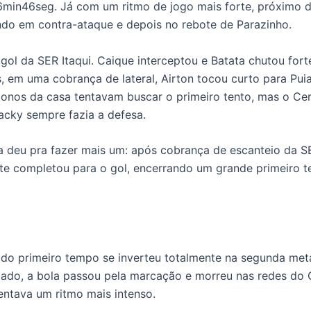
6min46seg. Já com um ritmo de jogo mais forte, próximo d
ndo em contra-ataque e depois no rebote de Parazinho.
ol da SER Itaqui. Caique interceptou e Batata chutou fort
, em uma cobrança de lateral, Airton tocou curto para Pui
onos da casa tentavam buscar o primeiro tento, mas o Cerr
acky sempre fazia a defesa.
a deu pra fazer mais um: após cobrança de escanteio da S
ste completou para o gol, encerrando um grande primeiro 
o do primeiro tempo se inverteu totalmente na segunda me
zado, a bola passou pela marcação e morreu nas redes do Ce
entava um ritmo mais intenso.