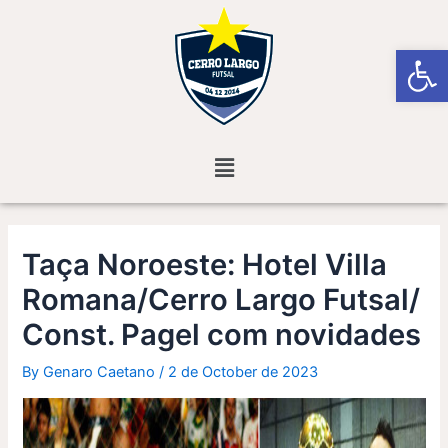
Skip
Post
to
navigation
Open
content
Menu
Taça Noroeste: Hotel Villa
Romana/Cerro Largo Futsal/
Const. Pagel com novidades
By
Genaro Caetano
/
2 de October de 2023