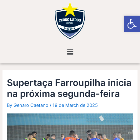
Skip
Post
to
navigation
Open
content
Menu
Supertaça Farroupilha inicia
na próxima segunda-feira
By
Genaro Caetano
/
19 de March de 2025