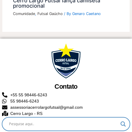
Cerro Largo Futsal lança camiseta
promocional
Comunidade
,
Futsal Gaúcho
/ By
Genaro Caetano
Contato
+55 55 98446-6243
55 98446-6243
assessoriacerrolargofutsal@gmail.com
Cerro Largo - RS