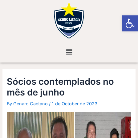
Skip
Post
to
navigation
Open
content
Menu
Sócios contemplados no
mês de junho
By
Genaro Caetano
/
1 de October de 2023