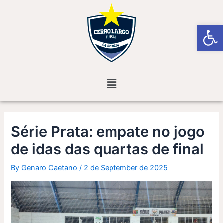
Skip
Post
to
navigation
Open
content
Menu
Série Prata: empate no jogo
de idas das quartas de final
By
Genaro Caetano
/
2 de September de 2025