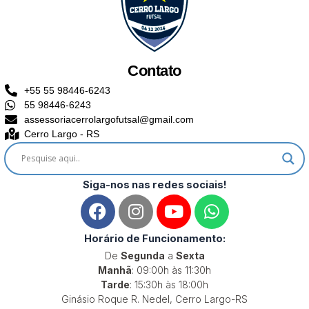
Contato
+55 55 98446-6243
55 98446-6243
assessoriacerrolargofutsal@gmail.com
Cerro Largo - RS
Siga-nos nas redes sociais!
F
I
Y
W
a
n
o
h
c
s
u
a
Horário de Funcionamento:
e
t
t
t
De
Segunda
a
Sexta
b
a
u
s
Manhã
: 09:00h às 11:30h
o
g
b
a
Tarde
: 15:30h às 18:00h
Ginásio Roque R. Nedel, Cerro Largo-RS
o
r
e
p