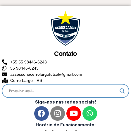
Contato
+55 55 98446-6243
55 98446-6243
assessoriacerrolargofutsal@gmail.com
Cerro Largo - RS
Siga-nos nas redes sociais!
F
I
Y
W
a
n
o
h
c
s
u
a
Horário de Funcionamento: