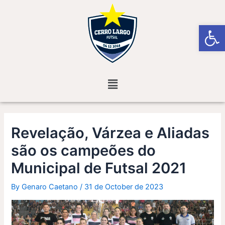
Skip
Post
to
navigation
Open
content
Menu
Revelação, Várzea e Aliadas
são os campeões do
Municipal de Futsal 2021
By
Genaro Caetano
/
31 de October de 2023