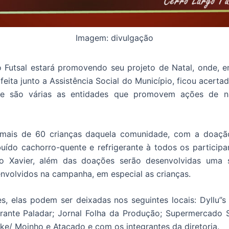
Imagem: divulgação
 Futsal estará promovendo seu projeto de Natal, onde, e
feita junto a Assistência Social do Município, ficou acert
ue são várias as entidades que promovem ações de na
e mais de 60 crianças daquela comunidade, com a doaçã
ibuído cachorro-quente e refrigerante à todos os particip
o Xavier, além das doações serão desenvolvidas uma s
envolvidos na campanha, em especial as crianças.
 elas podem ser deixadas nos seguintes locais: Dyllu”s 
urante Paladar; Jornal Folha da Produção; Supermercado
e/ Moinho e Atacado e com os integrantes da diretoria.