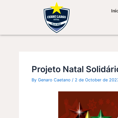
Skip
Post
to
navigation
Iní
content
Projeto Natal Solidár
By
Genaro Caetano
/
2 de October de 202