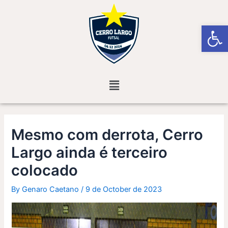
Skip
Post
to
navigation
Open
content
Menu
Mesmo com derrota, Cerro
Largo ainda é terceiro
colocado
By
Genaro Caetano
/
9 de October de 2023