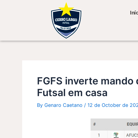
Skip
Post
to
navigation
Iní
content
FGFS inverte mando d
Futsal em casa
By
Genaro Caetano
/
12 de October de 20