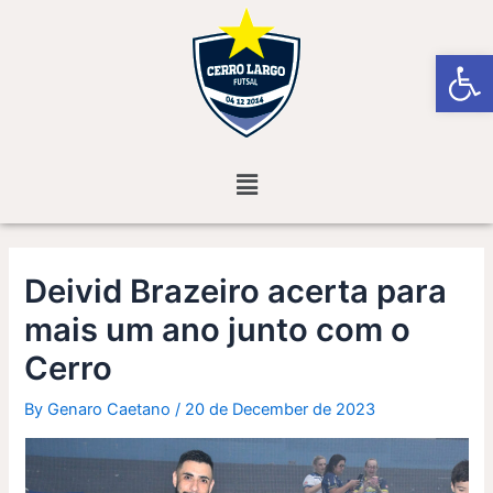
Skip
Post
to
navigation
Open
content
Menu
Deivid Brazeiro acerta para
mais um ano junto com o
Cerro
By
Genaro Caetano
/
20 de December de 2023