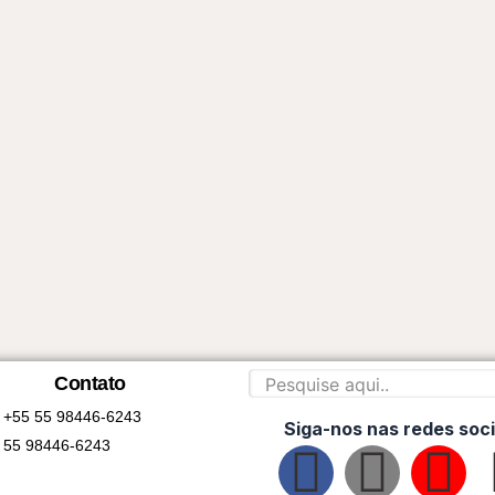
Contato
+55 55 98446-6243
Siga-nos nas redes soci
55 98446-6243
F
I
Y