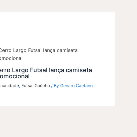
rro Largo Futsal lança camiseta
romocional
munidade
,
Futsal Gaúcho
/ By
Genaro Caetano