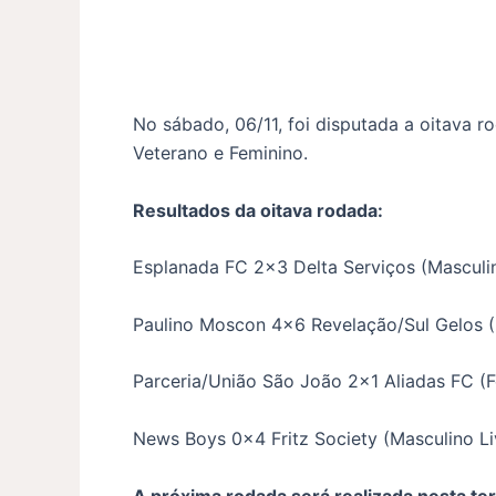
No sábado, 06/11, foi disputada a oitava 
Veterano e Feminino.
Resultados da oitava rodada:
Esplanada FC 2×3 Delta Serviços (Masculin
Paulino Moscon 4×6 Revelação/Sul Gelos (M
Parceria/União São João 2×1 Aliadas FC (F
News Boys 0x4 Fritz Society (Masculino Li
A próxima rodada será realizada nesta terç