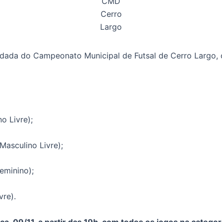
CMD
Cerro
Largo
rodada do Campeonato Municipal de Futsal de Cerro Largo, 
o Livre);
asculino Livre);
eminino);
vre).
a, 09/11, a partir das 19h, com todos os jogos na categor