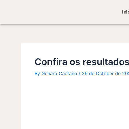
Skip
Post
to
navigation
Iní
content
Confira os resultados
By
Genaro Caetano
/
26 de October de 20