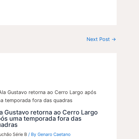
Next Post
→
a Gustavo retorna ao Cerro Largo
pós uma temporada fora das
uadras
uchão Série B
/ By
Genaro Caetano