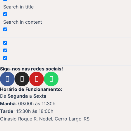
Search in title
Search in content
Siga-nos nas redes sociais!
F
I
Y
W
a
n
o
h
c
s
u
a
Horário de Funcionamento:
e
t
t
t
De
Segunda
a
Sexta
b
a
u
s
Manhã
: 09:00h às 11:30h
o
g
b
a
Tarde
: 15:30h às 18:00h
o
r
e
p
Ginásio Roque R. Nedel, Cerro Largo-RS
k
a
p