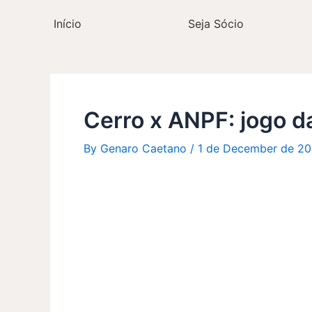
Skip
Post
Início
Seja Sócio
to
navigation
content
Cerro x ANPF: jogo da
By
Genaro Caetano
/
1 de December de 2