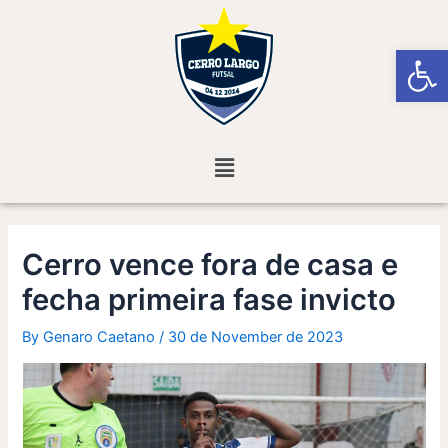
Skip
Post
to
navigation
Open
content
Menu
Cerro vence fora de casa e
fecha primeira fase invicto
By
Genaro Caetano
/
30 de November de 2023