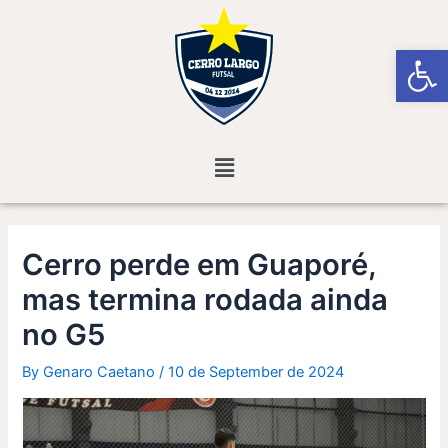
Skip
Post
to
navigation
Open
content
Menu
Cerro perde em Guaporé,
mas termina rodada ainda
no G5
By
Genaro Caetano
/
10 de September de 2024