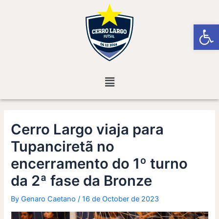
Skip
Post
to
navigation
Open
content
Menu
Cerro Largo viaja para
Tupanciretã no
encerramento do 1º turno
da 2ª fase da Bronze
By
Genaro Caetano
/
16 de October de 2023