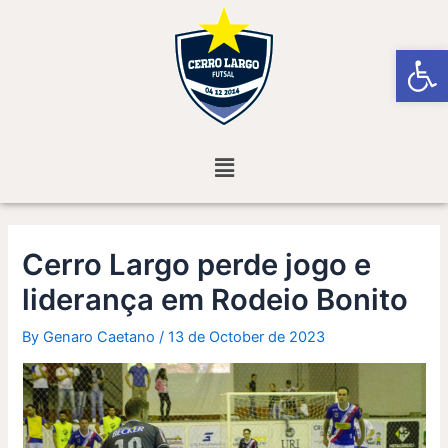
Skip
Post
to
navigation
Open
content
Menu
Cerro Largo perde jogo e
liderança em Rodeio Bonito
By
Genaro Caetano
/
13 de October de 2023