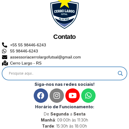
Contato
+55 55 98446-6243
55 98446-6243
assessoriacerrolargofutsal@gmail.com
Cerro Largo - RS
Siga-nos nas redes sociais!
F
I
Y
W
a
n
o
h
c
s
u
a
Horário de Funcionamento:
e
t
t
t
De
Segunda
a
Sexta
b
a
u
s
Manhã
: 09:00h às 11:30h
o
g
b
a
Tarde
: 15:30h às 18:00h