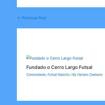
←
Previous Post
Fundado o Cerro Largo Futsal
Comunidade
,
Futsal Gaúcho
/ By
Genaro Caetano