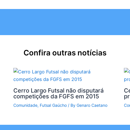
Confira outras notícias
Cerro Largo Futsal não disputará
Ce
competições da FGFS em 2015
p
Comunidade
,
Futsal Gaúcho
/ By
Genaro Caetano
Co