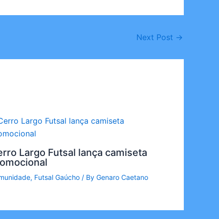
Next Post
→
rro Largo Futsal lança camiseta
romocional
munidade
,
Futsal Gaúcho
/ By
Genaro Caetano