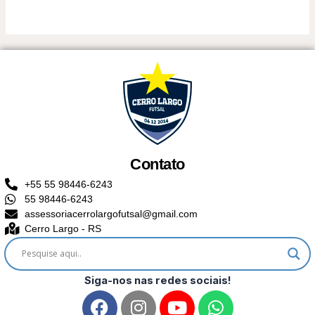
Contato
+55 55 98446-6243
55 98446-6243
assessoriacerrolargofutsal@gmail.com
Cerro Largo - RS
Siga-nos nas redes sociais!
F
I
Y
W