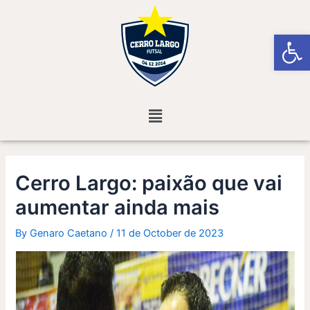
Skip
Post
to
navigation
Open
content
Menu
Cerro Largo: paixão que vai
aumentar ainda mais
By
Genaro Caetano
/
11 de October de 2023