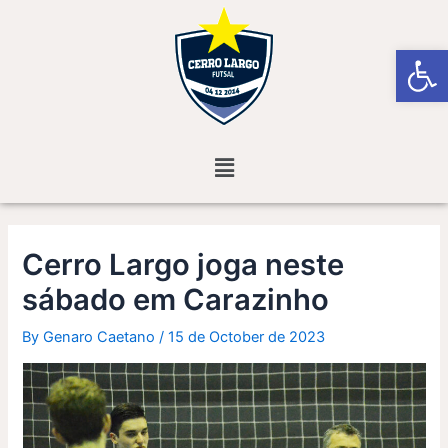
Skip
Post
to
navigation
Open
content
Menu
Cerro Largo joga neste
sábado em Carazinho
By
Genaro Caetano
/
15 de October de 2023