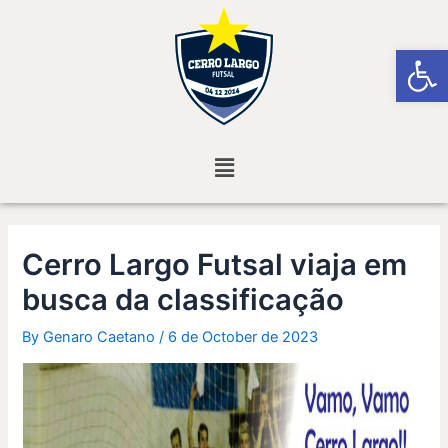
Skip
Post
to
navigation
Open
content
Menu
Cerro Largo Futsal viaja em
busca da classificação
By
Genaro Caetano
/
6 de October de 2023