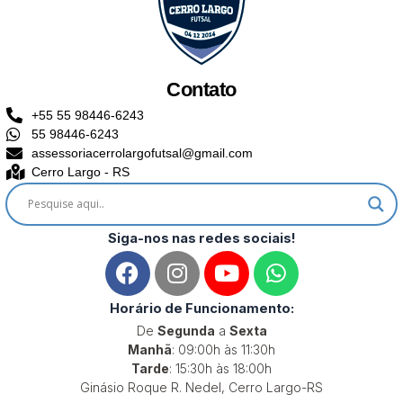
Contato
+55 55 98446-6243
55 98446-6243
assessoriacerrolargofutsal@gmail.com
Cerro Largo - RS
Siga-nos nas redes sociais!
F
I
Y
W
a
n
o
h
c
s
u
a
Horário de Funcionamento:
e
t
t
t
De
Segunda
a
Sexta
b
a
u
s
Manhã
: 09:00h às 11:30h
o
g
b
a
Tarde
: 15:30h às 18:00h
Ginásio Roque R. Nedel, Cerro Largo-RS
o
r
e
p