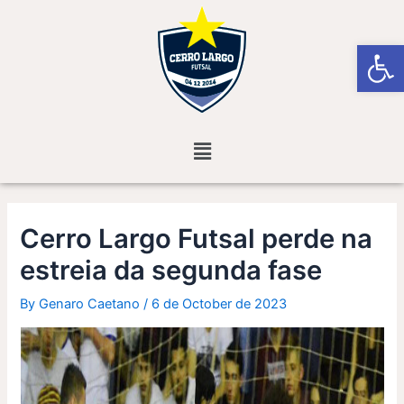
Skip
Post
to
navigation
Open
content
Menu
Cerro Largo Futsal perde na
estreia da segunda fase
By
Genaro Caetano
/
6 de October de 2023