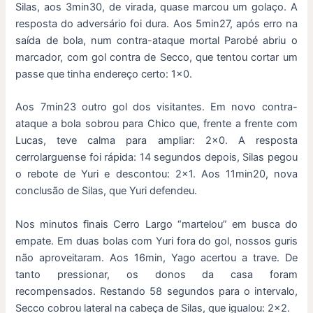
Silas, aos 3min30, de virada, quase marcou um golaço. A
resposta do adversário foi dura. Aos 5min27, após erro na
saída de bola, num contra-ataque mortal Parobé abriu o
marcador, com gol contra de Secco, que tentou cortar um
passe que tinha endereço certo: 1×0.
Aos 7min23 outro gol dos visitantes. Em novo contra-
ataque a bola sobrou para Chico que, frente a frente com
Lucas, teve calma para ampliar: 2×0. A resposta
cerrolarguense foi rápida: 14 segundos depois, Silas pegou
o rebote de Yuri e descontou: 2×1. Aos 11min20, nova
conclusão de Silas, que Yuri defendeu.
Nos minutos finais Cerro Largo “martelou” em busca do
empate. Em duas bolas com Yuri fora do gol, nossos guris
não aproveitaram. Aos 16min, Yago acertou a trave. De
tanto pressionar, os donos da casa foram
recompensados. Restando 58 segundos para o intervalo,
Secco cobrou lateral na cabeça de Silas, que igualou: 2×2.