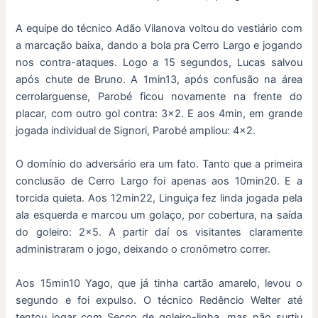
A equipe do técnico Adão Vilanova voltou do vestiário com
a marcação baixa, dando a bola pra Cerro Largo e jogando
nos contra-ataques. Logo a 15 segundos, Lucas salvou
após chute de Bruno. A 1min13, após confusão na área
cerrolarguense, Parobé ficou novamente na frente do
placar, com outro gol contra: 3×2. E aos 4min, em grande
jogada individual de Signori, Parobé ampliou: 4×2.
O domínio do adversário era um fato. Tanto que a primeira
conclusão de Cerro Largo foi apenas aos 10min20. E a
torcida quieta. Aos 12min22, Linguiça fez linda jogada pela
ala esquerda e marcou um golaço, por cobertura, na saída
do goleiro: 2×5. A partir daí os visitantes claramente
administraram o jogo, deixando o cronômetro correr.
Aos 15min10 Yago, que já tinha cartão amarelo, levou o
segundo e foi expulso. O técnico Redêncio Welter até
tentou jogar com Secco de goleiro-linha, mas não surtiu