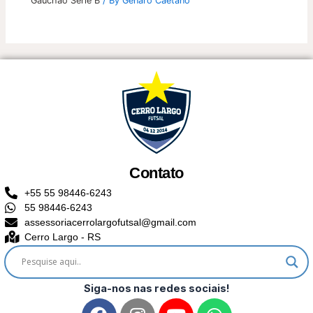
Gauchão Série B
/ By
Genaro Caetano
Contato
+55 55 98446-6243
55 98446-6243
assessoriacerrolargofutsal@gmail.com
Cerro Largo - RS
Siga-nos nas redes sociais!
F
I
Y
W