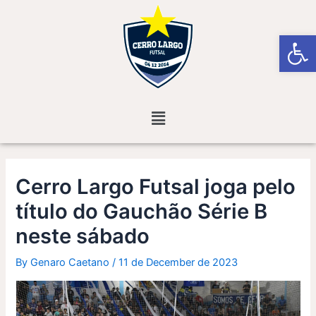
Skip
Post
to
navigation
Open
content
Menu
Cerro Largo Futsal joga pelo
título do Gauchão Série B
neste sábado
By
Genaro Caetano
/
11 de December de 2023