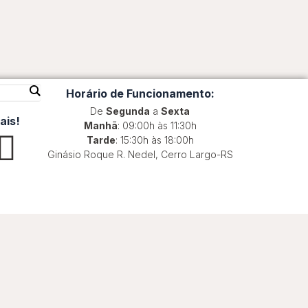
Horário de Funcionamento:
De
Segunda
a
Sexta
ais!
Manhã
: 09:00h às 11:30h
W
Tarde
: 15:30h às 18:00h
Ginásio Roque R. Nedel, Cerro Largo-RS
h
a
t
s