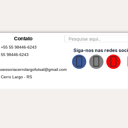
Contato
+55 55 98446-6243
Siga-nos nas redes soci
55 98446-6243
F
I
Y
ssessoriacerrolargofutsal@gmail.com
a
n
o
Cerro Largo - RS
c
s
u
e
t
t
b
a
u