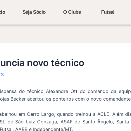
cio
Seja Sócio
O Clube
Futsal
nuncia novo técnico
23
spensa do técnico Alexandre Ott do comando da equipe
/Lojas Becker acertou os ponteiros com o novo comandante
rabalhou em Cerro Largo, quando treinou a ACLE. Além di
SL de São Luiz Gonzaga, ASAF de Santo Ângelo, Santa Ros
Futsal, AABB e Independente/MT.