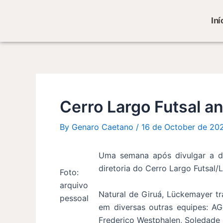
Skip
Post
to
navigation
Iní
content
Cerro Largo Futsal a
By
Genaro Caetano
/
16 de October de 20
Uma semana após divulgar a di
diretoria do Cerro Largo Futsal
Foto:
arquivo
Natural de Giruá, Lückemayer t
pessoal
em diversas outras equipes: AG
Frederico Westphalen, Soledade 