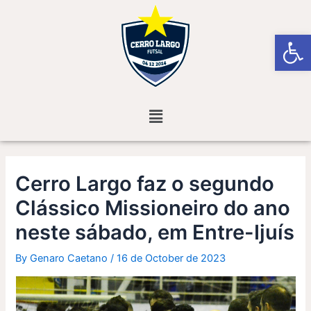
Skip
Post
to
navigation
Open
content
Menu
Cerro Largo faz o segundo
Clássico Missioneiro do ano
neste sábado, em Entre-Ijuís
By
Genaro Caetano
/
16 de October de 2023