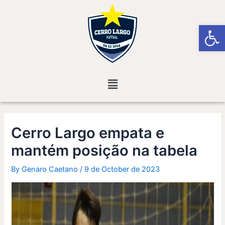
Skip
Post
to
navigation
Open
content
Menu
Cerro Largo empata e
mantém posição na tabela
By
Genaro Caetano
/
9 de October de 2023