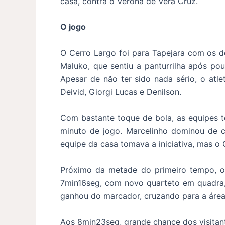
casa, contra o Verona de Vera Cruz.
O jogo
O Cerro Largo foi para Tapejara com os d
Maluko, que sentiu a panturrilha após pou
Apesar de não ter sido nada sério, o atle
Deivid, Giorgi Lucas e Denilson.
Com bastante toque de bola, as equipes t
minuto de jogo. Marcelinho dominou de co
equipe da casa tomava a iniciativa, mas o
Próximo da metade do primeiro tempo, o g
7min16seg, com novo quarteto em quadra,
ganhou do marcador, cruzando para a área
Aos 8min23seg, grande chance dos visitant