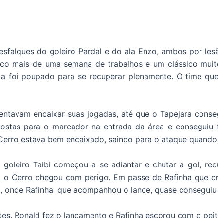
esfalques do goleiro Pardal e do ala Enzo, ambos por les
co mais de uma semana de trabalhos e um clássico muito d
ta foi poupado para se recuperar plenamente. O time que 
entavam encaixar suas jogadas, até que o Tapejara conse
stas para o marcador na entrada da área e conseguiu fi
 Cerro estava bem encaixado, saindo para o ataque quando 
oleiro Taibi começou a se adiantar e chutar a gol, recu
 o Cerro chegou com perigo. Em passe de Rafinha que cru
, onde Rafinha, que acompanhou o lance, quase conseguiu 
es. Ronald fez o lançamento e Rafinha escorou com o peito