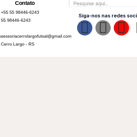
Contato
+55 55 98446-6243
Siga-nos nas redes soci
55 98446-6243
F
I
Y
ssessoriacerrolargofutsal@gmail.com
a
n
o
Cerro Largo - RS
c
s
u
e
t
t
b
a
u
o
g
b
o
r
e
k
a