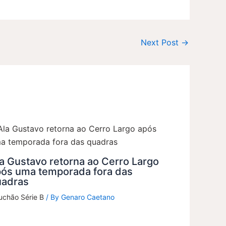
Next Post
→
a Gustavo retorna ao Cerro Largo
pós uma temporada fora das
uadras
uchão Série B
/ By
Genaro Caetano