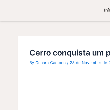
Skip
Post
to
navigation
Iní
content
Cerro conquista um p
By
Genaro Caetano
/
23 de November de 