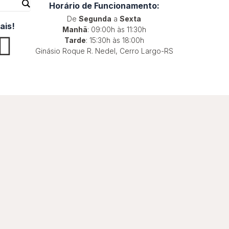
Horário de Funcionamento:
De
Segunda
a
Sexta
ais!
Manhã
: 09:00h às 11:30h
W
Tarde
: 15:30h às 18:00h
Ginásio Roque R. Nedel, Cerro Largo-RS
h
a
t
s
a
p
p