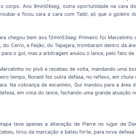
o corpo. Aos 9min04seg, outra oportunidade na cara do
roubar e ficou cara a cara com Taibi, só que o goleiro 
jara chegou bem aos 12min53seg. Primeiro foi Marcelinho 
, do Cerro, e Feijão, do Tapejara, trombaram dentro da ár
u para o gol, mas a arbitragem anulou o lance, pelo fato 
Marcelinho no pivô e recebeu de volta, mandando uma bom
eiro tempo, Ronald fez outra defesa, no reflexo, em chute 
ara. Na cobrança de escanteio, Gui mandou para a área 
 defesa, em cima do lance, fechando uma grande atuação 
tapa teve apenas a alteração de Pierre no lugar de Deni
recebeu, tirou da marcação e bateu forte, para nova defes