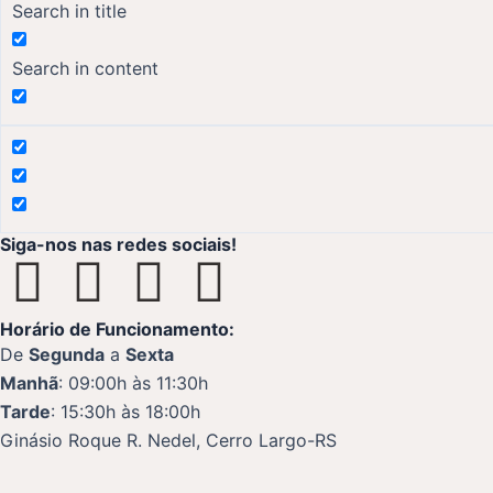
Search in title
Search in content
Siga-nos nas redes sociais!
F
I
Y
W
a
n
o
h
Horário de Funcionamento:
De
Segunda
a
Sexta
c
s
u
a
Manhã
: 09:00h às 11:30h
Tarde
: 15:30h às 18:00h
e
t
t
t
Ginásio Roque R. Nedel, Cerro Largo-RS