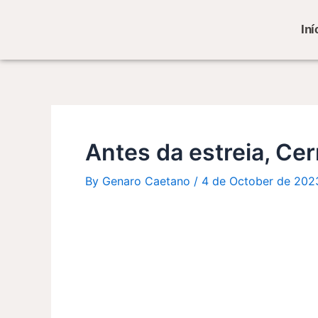
Skip
Post
to
navigation
Iní
content
Antes da estreia, Cer
By
Genaro Caetano
/
4 de October de 202