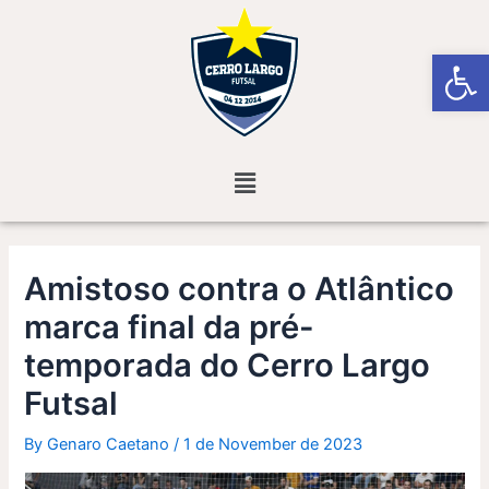
Skip
Post
to
navigation
Open
content
Menu
Amistoso contra o Atlântico
marca final da pré-
temporada do Cerro Largo
Futsal
By
Genaro Caetano
/
1 de November de 2023